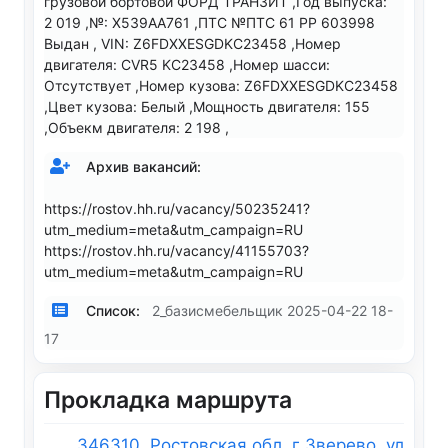
грузовой бортовой ФОРД ТРАНЗИТ ,Год выпуска:
2 019 ,№: Х539АА761 ,ПТС №ПТС 61 РР 603998
Выдан , VIN: Z6FDXXESGDKC23458 ,Номер
двигателя: CVR5 KC23458 ,Номер шасси:
Отсутствует ,Номер кузова: Z6FDXXESGDKC23458
,Цвет кузова: Белый ,Мощность двигателя: 155
,Объекм двигателя: 2 198 ,
Архив вакансий:
https://rostov.hh.ru/vacancy/50235241?
utm_medium=meta&utm_campaign=RU
https://rostov.hh.ru/vacancy/41155703?
utm_medium=meta&utm_campaign=RU
Список:
2_базисмебельщик 2025-04-22 18-
17
Прокладка маршрута
346310, Ростовская обл, г Зверево, ул