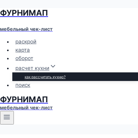
ФУРНИМАП
Перейти
к
содержимому
мебельный чек-лист
раскрой
карта
оборот
расчет кухни
как рассчитать кухню?
поиск
ФУРНИМАП
мебельный чек-лист