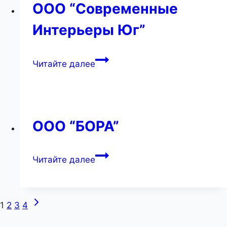
ООО “Современные
Интерьеры Юг”
ООО
Читайте далее
“Современные
Интерьеры
Юг”
ООО “БОРА”
ООО
Читайте далее
“БОРА”
Следующая
Навигация
1
2
3
4
страница