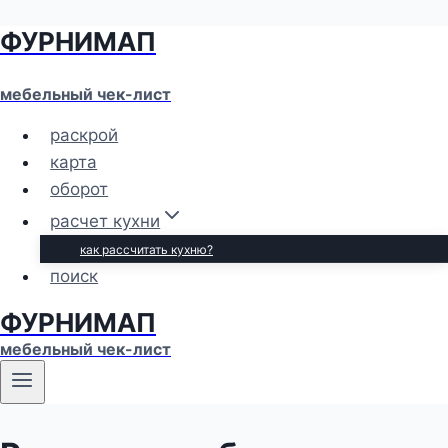
ФУРНИМАП
Перейти
к
содержимому
мебельный чек-лист
раскрой
карта
оборот
расчет кухни
как рассчитать кухню?
поиск
ФУРНИМАП
мебельный чек-лист