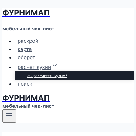
ФУРНИМАП
Перейти
к
содержимому
мебельный чек-лист
раскрой
карта
оборот
расчет кухни
как рассчитать кухню?
поиск
ФУРНИМАП
мебельный чек-лист