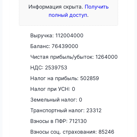
Информация скрыта.
Получить
полный доступ
.
Выручка:
112004000
Баланс:
76439000
Чистая прибыль/убыток:
1264000
НДС:
2539753
Налог на прибыль:
502859
Налог при УСН:
0
Земельный налог:
0
Транспортный налог:
23312
Взносы в ПФР:
712130
Взносы соц. страхования:
85246