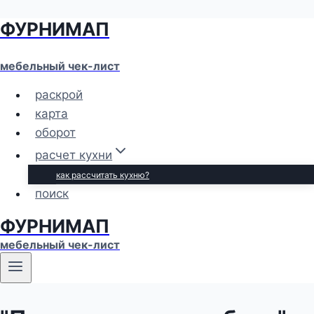
ФУРНИМАП
Перейти
к
содержимому
мебельный чек-лист
раскрой
карта
оборот
расчет кухни
как рассчитать кухню?
поиск
ФУРНИМАП
мебельный чек-лист