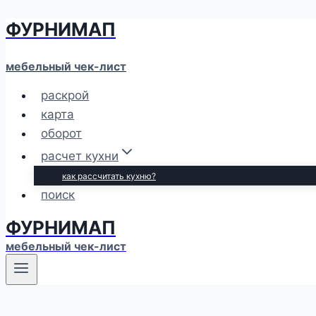
ФУРНИМАП
Перейти
к
содержимому
мебельный чек-лист
раскрой
карта
оборот
расчет кухни
как рассчитать кухню?
поиск
ФУРНИМАП
мебельный чек-лист