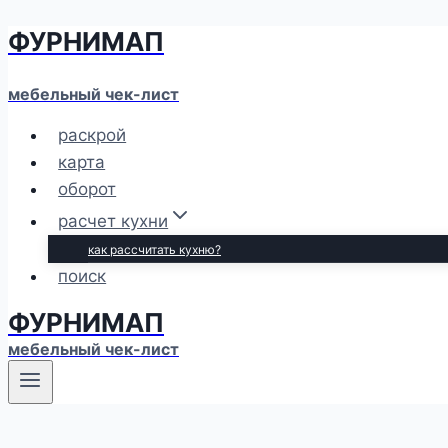
ФУРНИМАП
Перейти
к
содержимому
мебельный чек-лист
раскрой
карта
оборот
расчет кухни
как рассчитать кухню?
поиск
ФУРНИМАП
мебельный чек-лист