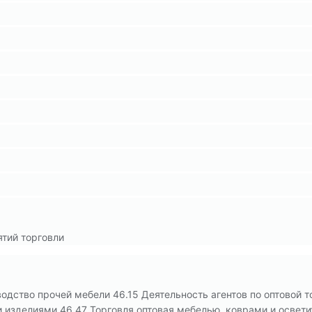
ятий торговли
водство прочей мебели 46.15 Деятельность агентов по оптовой 
изделиями 46.47 Торговля оптовая мебелью, коврами и освет