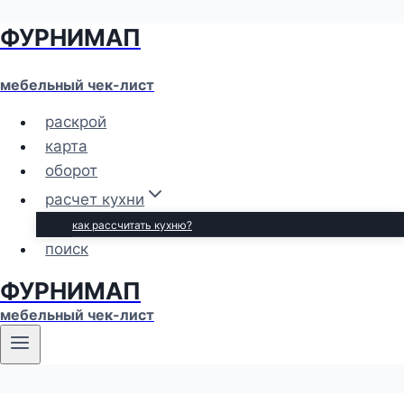
ФУРНИМАП
Перейти
к
содержимому
мебельный чек-лист
раскрой
карта
оборот
расчет кухни
как рассчитать кухню?
поиск
ФУРНИМАП
мебельный чек-лист