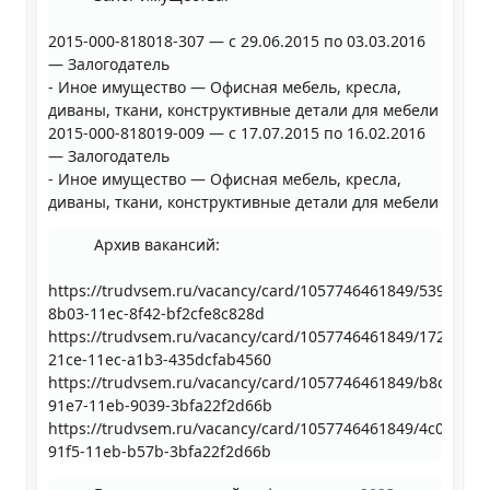
2015-000-818018-307 — с 29.06.2015 по 03.03.2016
— Залогодатель
- Иное имущество — Офисная мебель, кресла,
диваны, ткани, конструктивные детали для мебели
2015-000-818019-009 — с 17.07.2015 по 16.02.2016
— Залогодатель
- Иное имущество — Офисная мебель, кресла,
диваны, ткани, конструктивные детали для мебели
Архив вакансий:
https://trudvsem.ru/vacancy/card/1057746461849/539fff42-
8b03-11ec-8f42-bf2cfe8c828d
https://trudvsem.ru/vacancy/card/1057746461849/172f5405
21ce-11ec-a1b3-435dcfab4560
https://trudvsem.ru/vacancy/card/1057746461849/b8cf0526
91e7-11eb-9039-3bfa22f2d66b
https://trudvsem.ru/vacancy/card/1057746461849/4c0dcd06
91f5-11eb-b57b-3bfa22f2d66b