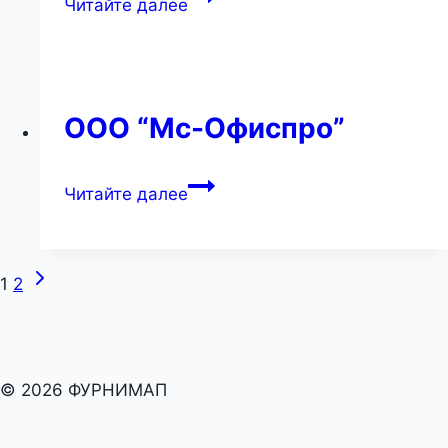
Читайте далее
“МК
стр”
ООО “Мс-Офиспро”
ООО
Читайте далее
“Мс-
Офиспро”
Следующая
Навигация
1
2
страница
по
страницам
© 2026 ФУРНИМАП