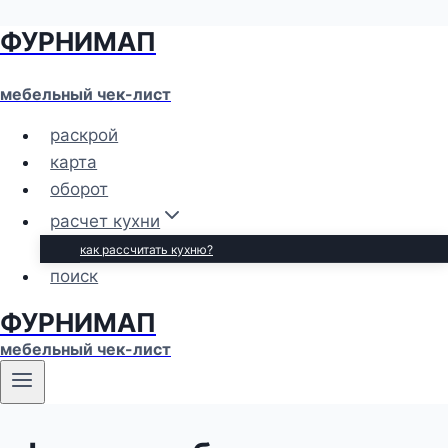
ФУРНИМАП
Перейти
к
содержимому
мебельный чек-лист
раскрой
карта
оборот
расчет кухни
как рассчитать кухню?
поиск
ФУРНИМАП
мебельный чек-лист