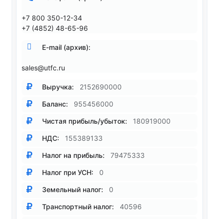
+7 800 350-12-34
+7 (4852) 48-65-96
E-mail (архив):
sales@utfc.ru
Выручка:
2152690000
Баланс:
955456000
Чистая прибыль/убыток:
180919000
НДС:
155389133
Налог на прибыль:
79475333
Налог при УСН:
0
Земельный налог:
0
Транспортный налог:
40596