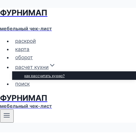
ФУРНИМАП
Перейти
к
содержимому
мебельный чек-лист
раскрой
карта
оборот
расчет кухни
как рассчитать кухню?
поиск
ФУРНИМАП
мебельный чек-лист