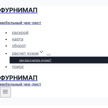
ФУРНИМАП
Перейти
к
содержимому
мебельный чек-лист
раскрой
карта
оборот
расчет кухни
как рассчитать кухню?
поиск
ФУРНИМАП
мебельный чек-лист