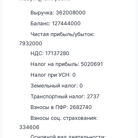
Выручка:
362008000
Баланс:
127444000
Чистая прибыль/убыток:
7932000
НДС:
17137280
Налог на прибыль:
5020691
Налог при УСН:
0
Земельный налог:
0
Транспортный налог:
2737
Взносы в ПФР:
2682740
Взносы соц. страхования:
334606
Основной вид деятельности: