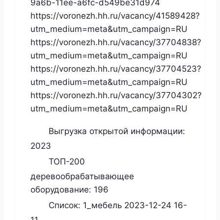
9a6b-11ee-a6fc-d549be31d974
https://voronezh.hh.ru/vacancy/41589428?
utm_medium=meta&utm_campaign=RU
https://voronezh.hh.ru/vacancy/37704838?
utm_medium=meta&utm_campaign=RU
https://voronezh.hh.ru/vacancy/37704523?
utm_medium=meta&utm_campaign=RU
https://voronezh.hh.ru/vacancy/37704302?
utm_medium=meta&utm_campaign=RU
Выгрузка открытой информации:
2023
ТОП-200
деревообрабатывающее
оборудование:
196
Список:
1_мебель 2023-12-24 16-