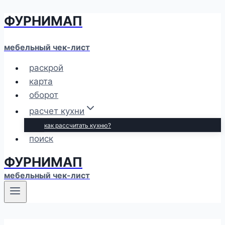
ФУРНИМАП
Перейти
к
содержимому
мебельный чек-лист
раскрой
карта
оборот
расчет кухни
как рассчитать кухню?
поиск
ФУРНИМАП
мебельный чек-лист