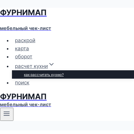
ФУРНИМАП
Перейти
к
содержимому
мебельный чек-лист
раскрой
карта
оборот
расчет кухни
как рассчитать кухню?
поиск
ФУРНИМАП
мебельный чек-лист