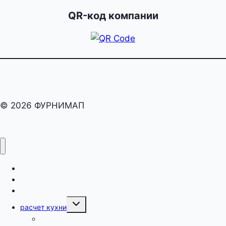
QR-код компании
© 2026 ФУРНИМАП
раскрой
карта
оборот
Переключить
расчет кухни
дочернее
меню
как рассчитать кухню?