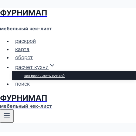
ФУРНИМАП
Перейти
к
содержимому
мебельный чек-лист
раскрой
карта
оборот
расчет кухни
как рассчитать кухню?
поиск
ФУРНИМАП
мебельный чек-лист