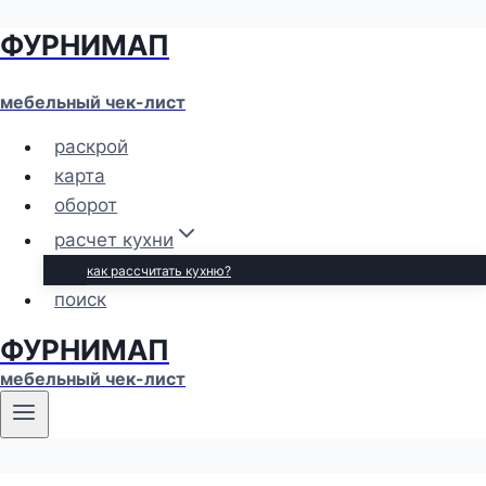
ФУРНИМАП
Перейти
к
содержимому
мебельный чек-лист
раскрой
карта
оборот
расчет кухни
как рассчитать кухню?
поиск
ФУРНИМАП
мебельный чек-лист