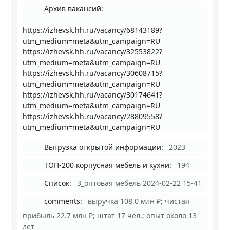
Архив вакансий:
https://izhevsk.hh.ru/vacancy/68143189?
utm_medium=meta&utm_campaign=RU
https://izhevsk.hh.ru/vacancy/32553822?
utm_medium=meta&utm_campaign=RU
https://izhevsk.hh.ru/vacancy/30608715?
utm_medium=meta&utm_campaign=RU
https://izhevsk.hh.ru/vacancy/30174641?
utm_medium=meta&utm_campaign=RU
https://izhevsk.hh.ru/vacancy/28809558?
utm_medium=meta&utm_campaign=RU
Выгрузка открытой информации:
2023
ТОП-200 корпусная мебель и кухни:
194
Список:
3_оптовая мебель 2024-02-22 15-41
comments:
выручка 108.0 млн ₽; чистая
прибыль 22.7 млн ₽; штат 17 чел.; опыт около 13
лет