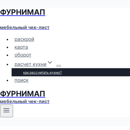
ФУРНИМАП
Перейти
к
содержимому
мебельный чек-лист
раскрой
карта
оборот
расчет кухни
как рассчитать кухню?
поиск
ФУРНИМАП
мебельный чек-лист