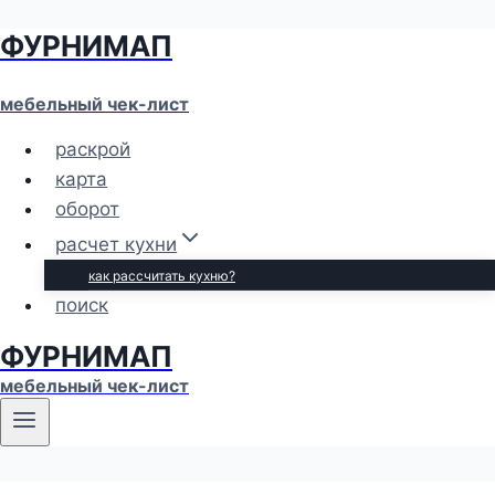
ФУРНИМАП
Перейти
к
содержимому
мебельный чек-лист
раскрой
карта
оборот
расчет кухни
как рассчитать кухню?
поиск
ФУРНИМАП
мебельный чек-лист