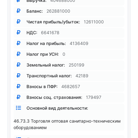
Выручка:
404688000
Баланс:
262881000
Чистая прибыль/убыток:
12611000
НДС:
6641678
Налог на прибыль:
4136409
Налог при УСН:
0
Земельный налог:
250199
Транспортный налог:
42189
Взносы в ПФР:
4682657
Взносы соц. страхования:
179497
Основной вид деятельности:
46.73.3 Торговля оптовая санитарно-техническим
оборудованием