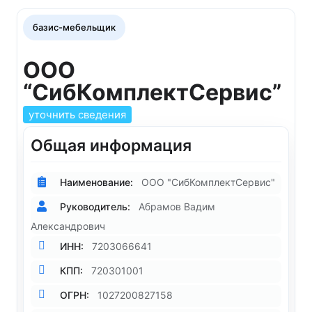
базис-мебельщик
ООО
“СибКомплектСервис”
уточнить сведения
Общая информация
Наименование:
ООО "СибКомплектСервис"
Руководитель:
Абрамов Вадим
Александрович
ИНН:
7203066641
КПП:
720301001
ОГРН:
1027200827158