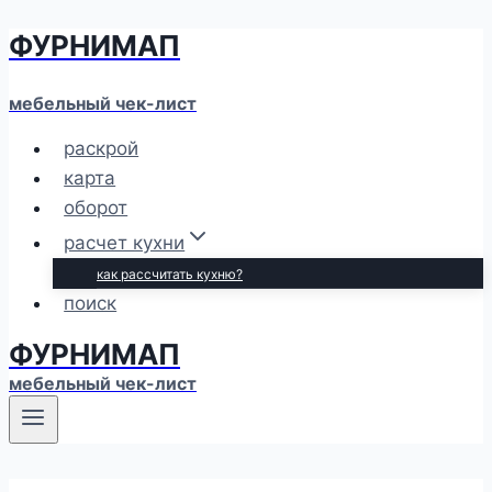
ФУРНИМАП
Перейти
к
содержимому
мебельный чек-лист
раскрой
карта
оборот
расчет кухни
как рассчитать кухню?
поиск
ФУРНИМАП
мебельный чек-лист