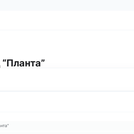
 “Планта”
нта"