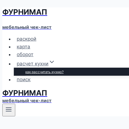
ФУРНИМАП
Перейти
к
содержимому
мебельный чек-лист
раскрой
карта
оборот
расчет кухни
как рассчитать кухню?
поиск
ФУРНИМАП
мебельный чек-лист