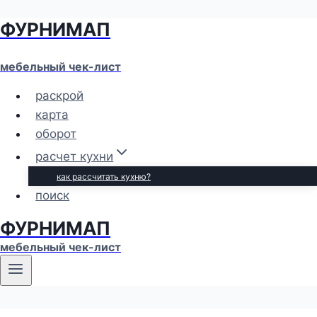
ФУРНИМАП
Перейти
к
содержимому
мебельный чек-лист
раскрой
карта
оборот
расчет кухни
как рассчитать кухню?
поиск
ФУРНИМАП
мебельный чек-лист