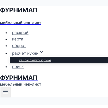
ФУРНИМАП
Перейти
к
содержимому
мебельный чек-лист
раскрой
карта
оборот
расчет кухни
как рассчитать кухню?
поиск
ФУРНИМАП
мебельный чек-лист