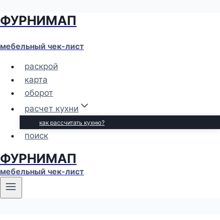
ФУРНИМАП
Перейти
к
содержимому
мебельный чек-лист
раскрой
карта
оборот
расчет кухни
как рассчитать кухню?
поиск
ФУРНИМАП
мебельный чек-лист