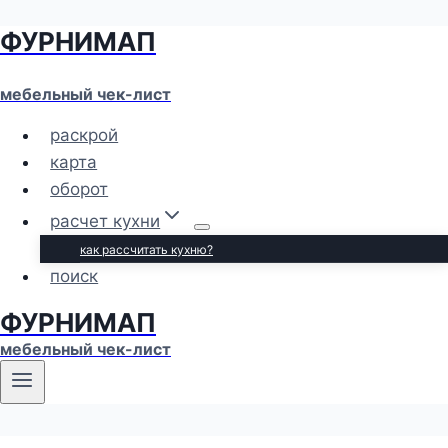
ФУРНИМАП
Перейти
к
содержимому
мебельный чек-лист
раскрой
карта
оборот
расчет кухни
как рассчитать кухню?
поиск
ФУРНИМАП
мебельный чек-лист