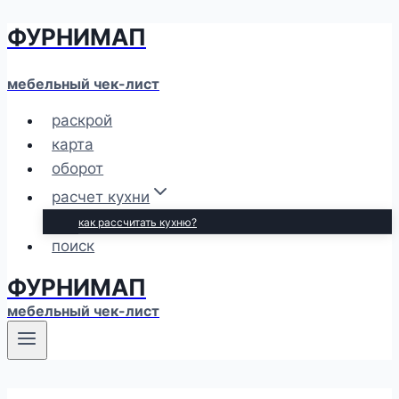
ФУРНИМАП
Перейти
к
содержимому
мебельный чек-лист
раскрой
карта
оборот
расчет кухни
как рассчитать кухню?
поиск
ФУРНИМАП
мебельный чек-лист