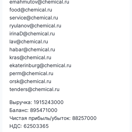
emahmutov@chemical.ru
food@chemical.ru
service@chemical.ru
ryulanov@chemical.ru
irinaD@chemical.ru
lav@chemical.ru
habar@chemical.ru
kras@chemical.ru
ekaterinburg@chemical.ru
perm@chemical.ru
orsk@chemical.ru
tenders@chemical.ru
Выручка:
1915243000
Баланс:
895471000
Чистая прибыль/убыток:
88257000
НДС:
62503365