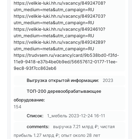
https://velikie-luki.hh.ru/vacancy/84924708?
utm_medium=meta&utm_campaign=RU
https://velikie-luki.hh.ru/vacancy/84924703?
utm_medium=meta&utm_campaign=RU
https://velikie-luki.hh.ru/vacancy/84924610?
utm_medium=meta&utm_campaign=RU
https://velikie-luki.hh.ru/vacancy/84924289?
utm_medium=meta&utm_campaign=RU
https://trudvsem.ru/vacancy/card/9b538bd0-f3fd-
11e9-9418-e37b4be0b9ed/56657612-0177-11ee-
9ec8-93f7cc862eb6
Выгрузка открытой информации:
2023
ТОП-200 деревообрабатывающее
оборудование:
154
Список:
1_мебель 2023-12-24 16-11
comments:
выручка 7.21 млрд ₽; чистая
прибыль 1.27 млрд ₽; опыт около 28 лет