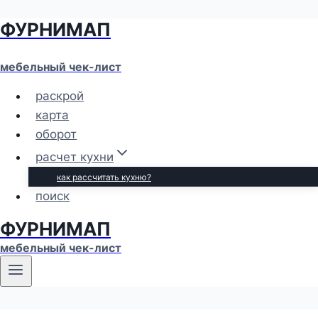
ФУРНИМАП
Перейти
к
содержимому
мебельный чек-лист
раскрой
карта
оборот
расчет кухни
как рассчитать кухню?
поиск
ФУРНИМАП
мебельный чек-лист