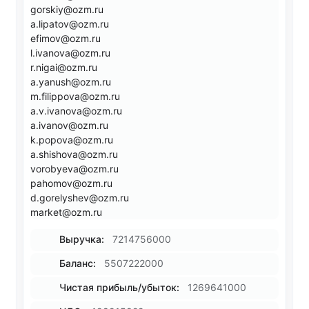
gorskiy@ozm.ru
a.lipatov@ozm.ru
efimov@ozm.ru
l.ivanova@ozm.ru
r.nigai@ozm.ru
a.yanush@ozm.ru
m.filippova@ozm.ru
a.v.ivanova@ozm.ru
a.ivanov@ozm.ru
k.popova@ozm.ru
a.shishova@ozm.ru
vorobyeva@ozm.ru
pahomov@ozm.ru
d.gorelyshev@ozm.ru
market@ozm.ru
Выручка:
7214756000
Баланс:
5507222000
Чистая прибыль/убыток:
1269641000