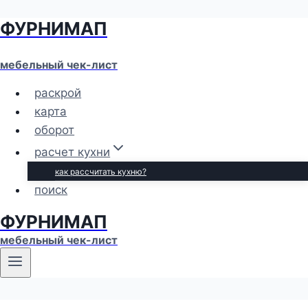
ФУРНИМАП
Перейти
к
содержимому
мебельный чек-лист
раскрой
карта
оборот
расчет кухни
как рассчитать кухню?
поиск
ФУРНИМАП
мебельный чек-лист