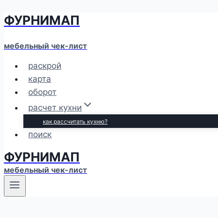
ФУРНИМАП
Перейти
к
содержимому
мебельный чек-лист
раскрой
карта
оборот
расчет кухни
как рассчитать кухню?
поиск
ФУРНИМАП
мебельный чек-лист