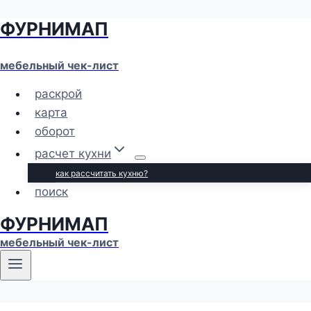
ФУРНИМАП
Перейти
к
содержимому
мебельный чек-лист
раскрой
карта
оборот
расчет кухни
как рассчитать кухню?
поиск
ФУРНИМАП
мебельный чек-лист