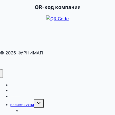
QR-код компании
© 2026 ФУРНИМАП
раскрой
карта
оборот
Переключить
расчет кухни
дочернее
меню
как рассчитать кухню?