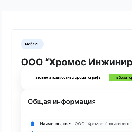
мебель
ООО “Хромос Инжинир
газовые и жидкостных хроматографы
лаборато
Общая информация
Наименование:
ООО "Хромос Инжиниринг"