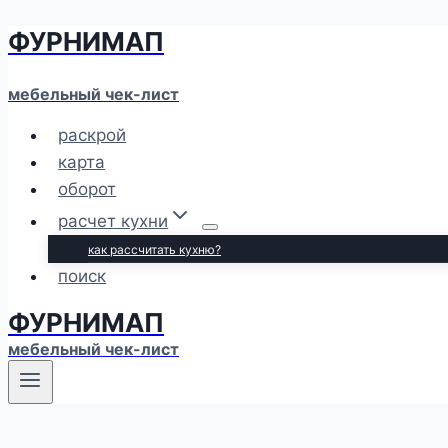
ФУРНИМАП
Перейти
к
содержимому
мебельный чек-лист
раскрой
карта
оборот
расчет кухни
как рассчитать кухню?
поиск
ФУРНИМАП
мебельный чек-лист