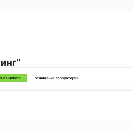
инг”
рная мебель
оснащение лабораторий