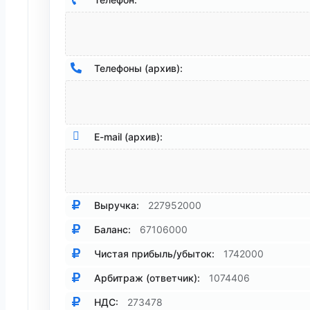
Телефоны (архив):
E-mail (архив):
Выручка:
227952000
Баланс:
67106000
Чистая прибыль/убыток:
1742000
Арбитраж (ответчик):
1074406
НДС:
273478