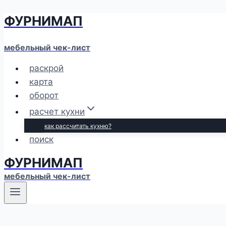
ФУРНИМАП
Перейти
к
содержимому
мебельный чек-лист
раскрой
карта
оборот
расчет кухни
как рассчитать кухню?
поиск
ФУРНИМАП
мебельный чек-лист