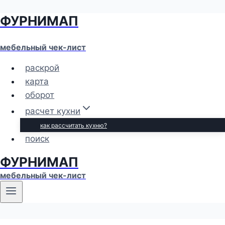
ФУРНИМАП
Перейти
к
содержимому
мебельный чек-лист
раскрой
карта
оборот
расчет кухни
как рассчитать кухню?
поиск
ФУРНИМАП
мебельный чек-лист