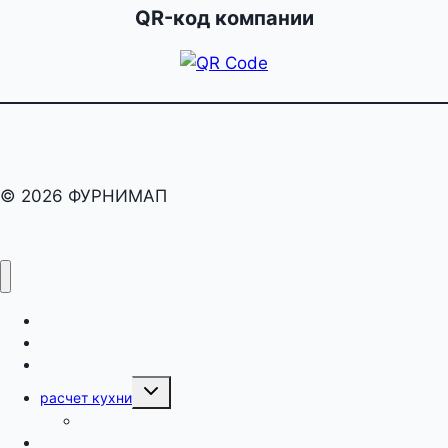
QR-код компании
© 2026 ФУРНИМАП
раскрой
карта
оборот
Переключить
расчет кухни
дочернее
меню
как рассчитать кухню?
поиск