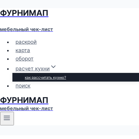
ФУРНИМАП
Перейти
к
содержимому
мебельный чек-лист
раскрой
карта
оборот
расчет кухни
как рассчитать кухню?
поиск
ФУРНИМАП
мебельный чек-лист