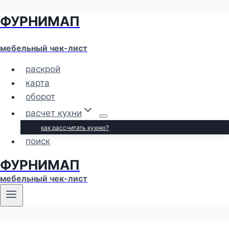
ФУРНИМАП
Перейти
к
содержимому
мебельный чек-лист
раскрой
карта
оборот
расчет кухни
как рассчитать кухню?
поиск
ФУРНИМАП
мебельный чек-лист