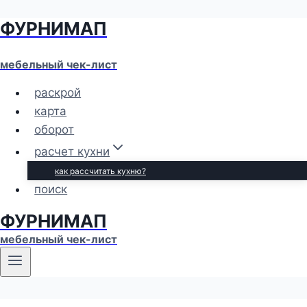
ФУРНИМАП
Перейти
к
содержимому
мебельный чек-лист
раскрой
карта
оборот
расчет кухни
как рассчитать кухню?
поиск
ФУРНИМАП
мебельный чек-лист