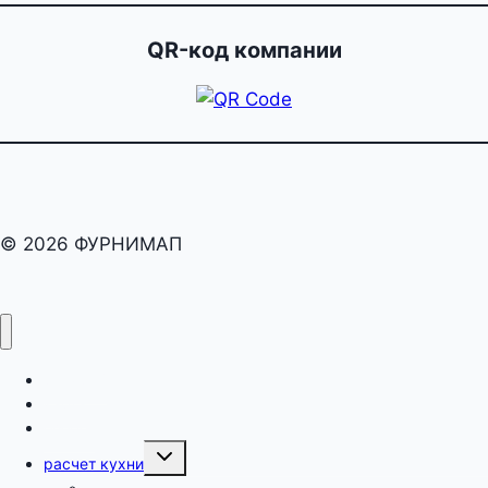
QR-код компании
© 2026 ФУРНИМАП
раскрой
карта
оборот
Переключить
расчет кухни
дочернее
меню