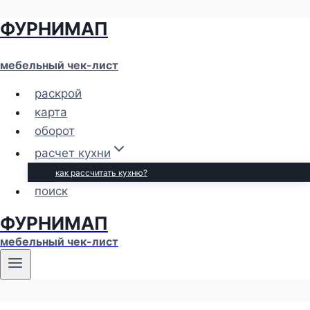
ФУРНИМАП
Перейти
к
содержимому
мебельный чек-лист
раскрой
карта
оборот
расчет кухни
как рассчитать кухню?
поиск
ФУРНИМАП
мебельный чек-лист