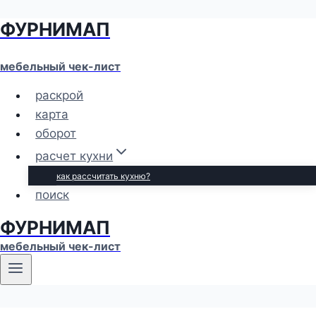
ФУРНИМАП
Перейти
к
содержимому
мебельный чек-лист
раскрой
карта
оборот
расчет кухни
как рассчитать кухню?
поиск
ФУРНИМАП
мебельный чек-лист