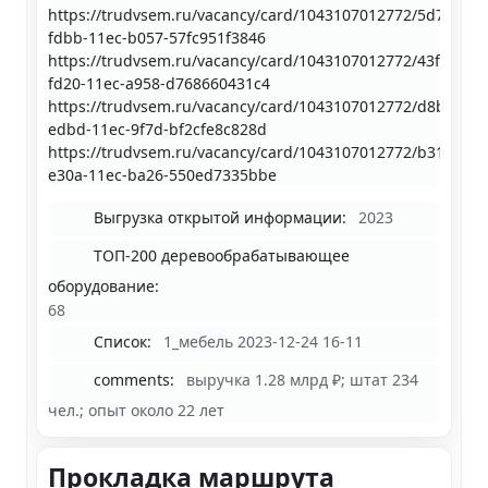
https://trudvsem.ru/vacancy/card/1043107012772/5d7a2385
fdbb-11ec-b057-57fc951f3846
https://trudvsem.ru/vacancy/card/1043107012772/43f67995
fd20-11ec-a958-d768660431c4
https://trudvsem.ru/vacancy/card/1043107012772/d8b2ef92
edbd-11ec-9f7d-bf2cfe8c828d
https://trudvsem.ru/vacancy/card/1043107012772/b31f3df5-
e30a-11ec-ba26-550ed7335bbe
Выгрузка открытой информации:
2023
ТОП-200 деревообрабатывающее
оборудование:
68
Список:
1_мебель 2023-12-24 16-11
comments:
выручка 1.28 млрд ₽; штат 234
чел.; опыт около 22 лет
Прокладка маршрута