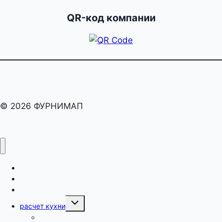
QR-код компании
© 2026 ФУРНИМАП
раскрой
карта
оборот
Переключить
расчет кухни
дочернее
меню
как рассчитать кухню?