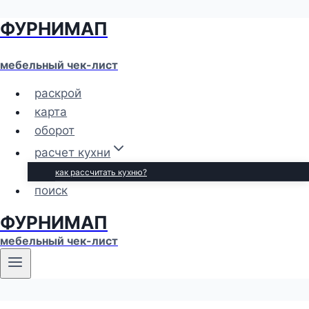
ФУРНИМАП
Перейти
к
содержимому
мебельный чек-лист
раскрой
карта
оборот
расчет кухни
как рассчитать кухню?
поиск
ФУРНИМАП
мебельный чек-лист