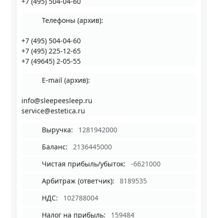
+7 (495) 504-04-60
Телефоны (архив):
+7 (495) 504-04-60
+7 (495) 225-12-65
+7 (49645) 2-05-55
E-mail (архив):
info@sleepeesleep.ru
service@estetica.ru
Выручка:
1281942000
Баланс:
2136445000
Чистая прибыль/убыток:
-6621000
Арбитраж (ответчик):
8189535
НДС:
102788004
Налог на прибыль:
159484