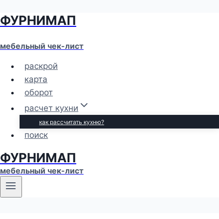
ФУРНИМАП
Перейти
к
содержимому
мебельный чек-лист
раскрой
карта
оборот
расчет кухни
как рассчитать кухню?
поиск
ФУРНИМАП
мебельный чек-лист