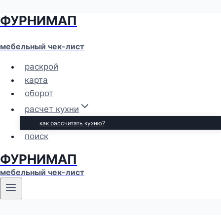
ФУРНИМАП
Перейти
к
содержимому
мебельный чек-лист
раскрой
карта
оборот
расчет кухни
как рассчитать кухню?
поиск
ФУРНИМАП
мебельный чек-лист