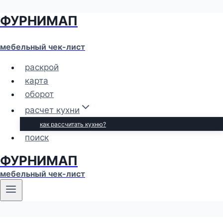
ФУРНИМАП
Перейти
к
содержимому
мебельный чек-лист
раскрой
карта
оборот
расчет кухни
как рассчитать кухню?
поиск
ФУРНИМАП
мебельный чек-лист