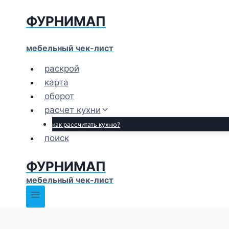
Перейти
ФУРНИМАП
к
содержимому
мебельный чек-лист
раскрой
карта
оборот
расчет кухни
как рассчитать кухню?
поиск
ФУРНИМАП
мебельный чек-лист