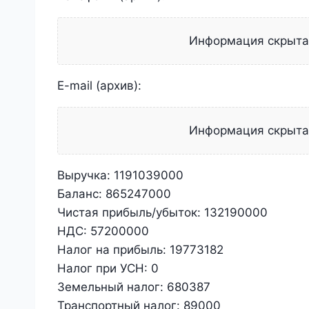
Информация скрыт
E-mail (архив):
Информация скрыт
Выручка:
1191039000
Баланс:
865247000
Чистая прибыль/убыток:
132190000
НДС:
57200000
Налог на прибыль:
19773182
Налог при УСН:
0
Земельный налог:
680387
Транспортный налог:
89000