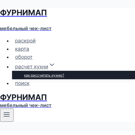
ФУРНИМАП
Перейти
к
содержимому
мебельный чек-лист
раскрой
карта
оборот
расчет кухни
как рассчитать кухню?
поиск
ФУРНИМАП
мебельный чек-лист