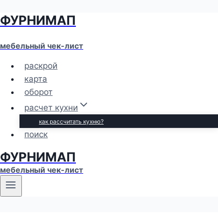
ФУРНИМАП
Перейти
к
содержимому
мебельный чек-лист
раскрой
карта
оборот
расчет кухни
как рассчитать кухню?
поиск
ФУРНИМАП
мебельный чек-лист