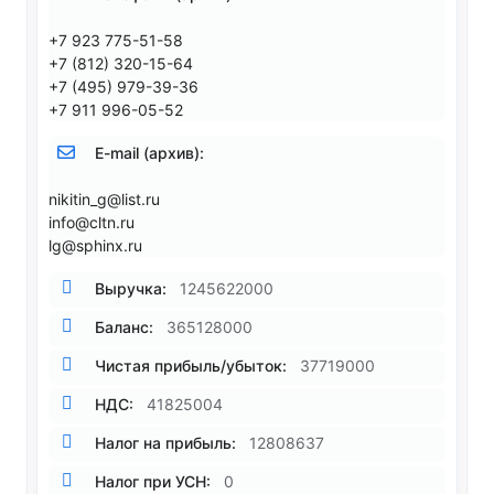
+7 923 775-51-58
+7 (812) 320-15-64
+7 (495) 979-39-36
+7 911 996-05-52
E-mail (архив):
nikitin_g@list.ru
info@cltn.ru
lg@sphinx.ru
Выручка:
1245622000
Баланс:
365128000
Чистая прибыль/убыток:
37719000
НДС:
41825004
Налог на прибыль:
12808637
Налог при УСН:
0