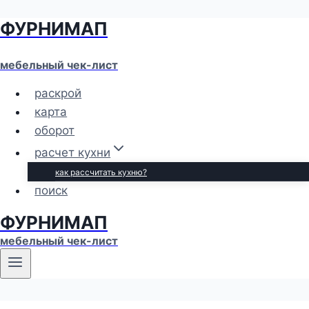
ФУРНИМАП
Перейти
к
содержимому
мебельный чек-лист
раскрой
карта
оборот
расчет кухни
как рассчитать кухню?
поиск
ФУРНИМАП
мебельный чек-лист