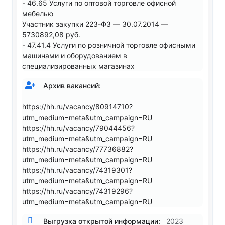
- 46.65 Услуги по оптовой торговле офисной
мебелью
Участник закупки 223-ФЗ — 30.07.2014 —
5730892,08 руб.
- 47.41.4 Услуги по розничной торговле офисными
машинами и оборудованием в
специализированных магазинах
Архив вакансий:
https://hh.ru/vacancy/80914710?
utm_medium=meta&utm_campaign=RU
https://hh.ru/vacancy/79044456?
utm_medium=meta&utm_campaign=RU
https://hh.ru/vacancy/77736882?
utm_medium=meta&utm_campaign=RU
https://hh.ru/vacancy/74319301?
utm_medium=meta&utm_campaign=RU
https://hh.ru/vacancy/74319296?
utm_medium=meta&utm_campaign=RU
Выгрузка открытой информации:
2023