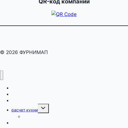
QR-код компании
© 2026 ФУРНИМАП
раскрой
карта
оборот
Переключить
расчет кухни
дочернее
меню
как рассчитать кухню?
поиск