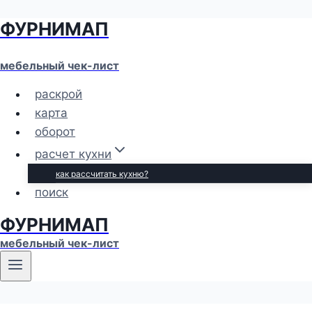
ФУРНИМАП
Перейти
к
содержимому
мебельный чек-лист
раскрой
карта
оборот
расчет кухни
как рассчитать кухню?
поиск
ФУРНИМАП
мебельный чек-лист