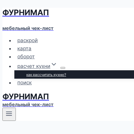
ФУРНИМАП
Перейти
к
содержимому
мебельный чек-лист
раскрой
карта
оборот
расчет кухни
как рассчитать кухню?
поиск
ФУРНИМАП
мебельный чек-лист