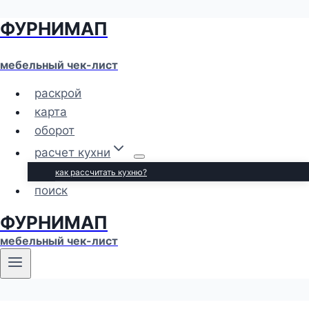
ФУРНИМАП
Перейти
к
содержимому
мебельный чек-лист
раскрой
карта
оборот
расчет кухни
как рассчитать кухню?
поиск
ФУРНИМАП
мебельный чек-лист