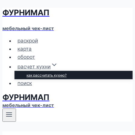
ФУРНИМАП
Перейти
к
содержимому
мебельный чек-лист
раскрой
карта
оборот
расчет кухни
как рассчитать кухню?
поиск
ФУРНИМАП
мебельный чек-лист