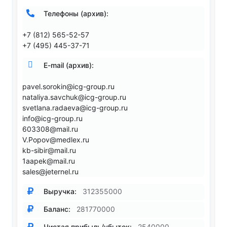
Телефоны (архив):
+7 (812) 565-52-57
+7 (495) 445-37-71
E-mail (архив):
pavel.sorokin@icg-group.ru
nataliya.savchuk@icg-group.ru
svetlana.radaeva@icg-group.ru
info@icg-group.ru
603308@mail.ru
V.Popov@medlex.ru
kb-sibir@mail.ru
1aapek@mail.ru
sales@jeternel.ru
Выручка:
312355000
Баланс:
281770000
Чистая прибыль/убыток:
2540000