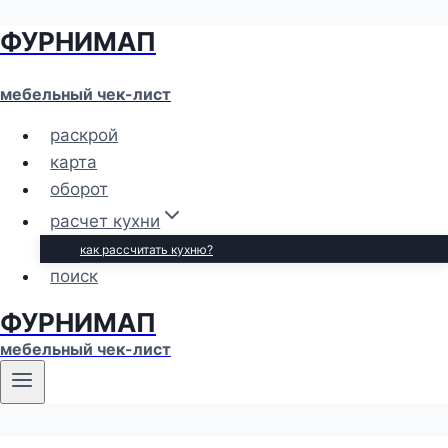
ФУРНИМАП
Перейти
к
содержимому
мебельный чек-лист
раскрой
карта
оборот
расчет кухни
как рассчитать кухню?
поиск
ФУРНИМАП
мебельный чек-лист