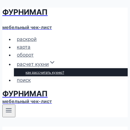
ФУРНИМАП
Перейти
к
содержимому
мебельный чек-лист
раскрой
карта
оборот
расчет кухни
как рассчитать кухню?
поиск
ФУРНИМАП
мебельный чек-лист