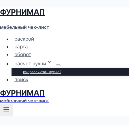
ФУРНИМАП
Перейти
к
содержимому
мебельный чек-лист
раскрой
карта
оборот
расчет кухни
как рассчитать кухню?
поиск
ФУРНИМАП
мебельный чек-лист